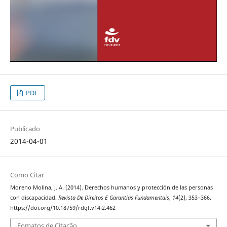
PDF
Publicado
2014-04-01
Como Citar
Moreno Molina, J. A. (2014). Derechos humanos y protección de las personas
con discapacidad.
Revista De Direitos E Garantias Fundamentais
,
14
(2), 353–366.
https://doi.org/10.18759/rdgf.v14i2.462
Fomatos de Citação